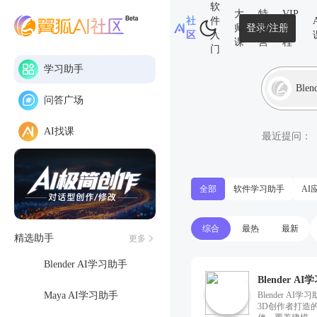
软
翼
大
特
VIP
社
件
狐
师
登录/注册
训
课
区
入
网
课
营
程
门
学习助手
Ble
问答广场
AI找课
最近提问：
全部
软件学习助手
AI
综合
最热
最新
精选助手
更多
Blender AI学习助手
Blender A
Maya AI学习助手
Blender AI
3D创作者打造