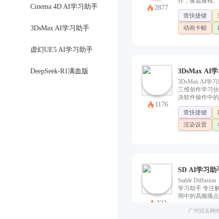
伴，覆盖建模、
Cinema 4D AI学习助手
2877
全流程。可快速
查快捷键
作疑问，提供快
并针对渲染设置
动画卡帧
3DsMax AI学习助手
等高频问题并给
持界面功能定位
说明，帮助用户
虚幻UE5 AI学习助手
点，高效建立Ble
认知。
DeepSeek-R1满血版
3DsMax A
3DsMax AI
三维创作学习伙
决软件操作中的
1176
涵盖建模、材质
查快捷键
渲染、动画制作
能，通问答实时
渲染设置
是基础界面操作
运算异常，还是V
参数调整等都为
指导，帮助新手
助力进阶用户突
颈，让三维创作
SD AI学习助
Stable Diffus
学习助手 专注
用中的高频痛点
323
型选择、参数调
广州冠岳网
提示词语法解析
编写，还是报错